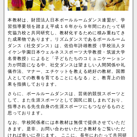
本教材は、財団法人日本ボールルームダンス連盟が、学
習指導要領を踏まえ平成１６年から９年間にわたって研
究協力校と共同研究し、教材化するために積み重ねてき
た成果物であります。リズムダンスであるボールルーム
ダンス（社交ダンス）は、佐伯年詩雄教授（学校法人タ
イケン学園日本ウェルネススポーツ大学教授・筑波大学
名誉教授）によると「子どもたちのコミュニケーション
力が問題になる中、社交ダンスは望ましい人間関係や礼
儀作法、マナー、エチケットを教える絶好の教材。国際
人としての教養を育てることにもなる」と、教育上の効
果を指摘しております。
さらに、ボールルームダンスは、芸術的競技スポーツと
して、また生涯スポーツとして国民に親しまれており、
指導される先生自身の生涯スポーツにもつながるものと
思っております。
なお、学校関係者には本教材は無償で提供させていただ
きます。是非、お問い合わせいただき教材をご覧いただ
ければ幸いに存じます。 ここに、長年にわたって共同研